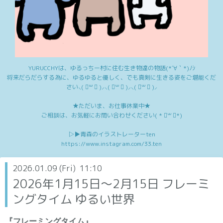
YURUCCHYは、ゆるっちー村に住む生き物達の物語(*´∀｀*)ﾉｼ
将来だらだらする為に、ゆるゆると優しく、でも真剣に生きる姿をご堪能くだ
さい⸜( ॑꒳ ॑ )⸝⸜( ॑꒳ ॑ )⸝⸜( ॑꒳ ॑ )⸝
★ただいま、お仕事休業中★
ご相談は、お気軽にお問い合わせください( * ॑꒳ ॑*)
▷▶︎青森のイラストレーターten
https://www.instagram.com/33.ten
2026.01.09 (Fri) 11:10
2026年1月15日～2月15日 フレーミ
ングタイム ゆるい世界
『フレーミングタイム』