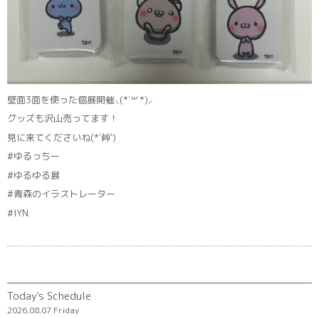
壁面3面を使った個展開催⸜(*˙꒳˙*)⸝
グッズも沢山売ってます！
見に来てくださいね(*´艸`)
#ゆるっちー
#ゆるゆる展
#青森のイラストレーター
#IYN
Today's Schedule
2026.08.07 Friday